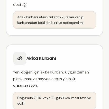
desteği.
Adak kurbanı etinin tüketim kuralları vacip
kurbanından farklıdır; birlikte netleştirelim.
👶
Akika Kurbanı
Yeni doğan için akika kurbanı; uygun zaman
planlaması ve hayvan seçimiyle hızlı
organizasyon.
Doğumun 7., 14. veya 21. günü kesilmesi tavsiye
edilir.