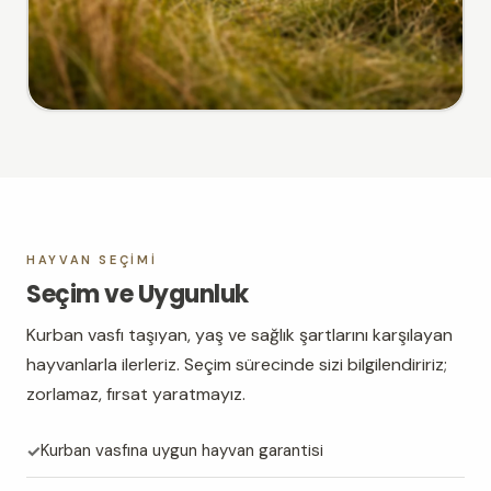
HAYVAN SEÇIMI
Seçim ve Uygunluk
Kurban vasfı taşıyan, yaş ve sağlık şartlarını karşılayan
hayvanlarla ilerleriz. Seçim sürecinde sizi bilgilendiririz;
zorlamaz, fırsat yaratmayız.
Kurban vasfına uygun hayvan garantisi