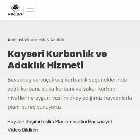
Menü
Anasayfa
›
Kurbanlık & Adaklık
Kayseri Kurbanlık ve
Adaklık Hizmeti
Büyükbaş ve küçükbaş kurbanlık seçeneklerinde;
adak kurbanı, akika kurbanı ve şükür kurbanı
niyetlerine uygun, vasfını onayladığımız hayvanlarla
planlı süreç sunuyoruz.
Hayvan Seçimi
Teslim Planlaması
Dini Hassasiyet
Video Bildirim