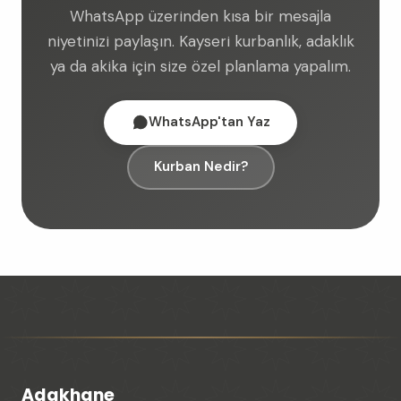
WhatsApp üzerinden kısa bir mesajla
niyetinizi paylaşın. Kayseri kurbanlık, adaklık
ya da akika için size özel planlama yapalım.
WhatsApp'tan Yaz
Kurban Nedir?
Adakhane