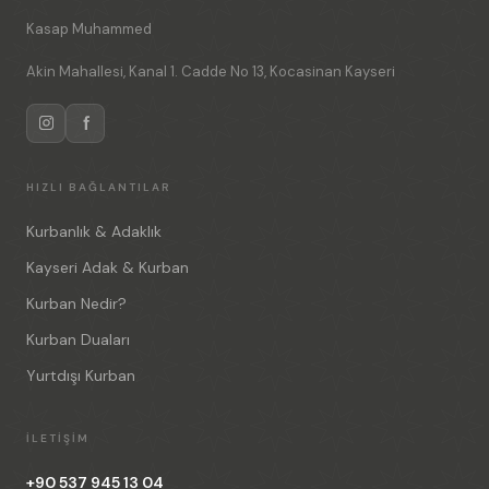
Kasap Muhammed
Akin Mahallesi, Kanal 1. Cadde No 13, Kocasinan Kayseri
HIZLI BAĞLANTILAR
Kurbanlık & Adaklık
Kayseri Adak & Kurban
Kurban Nedir?
Kurban Duaları
Yurtdışı Kurban
İLETIŞIM
+90 537 945 13 04