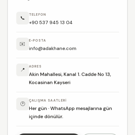
TELEFON
📞
+90 537 945 13 04
E‑POSTA
✉️
info@adakhane.com
ADRES
📍
Akin Mahallesi, Kanal 1. Cadde No 13,
Kocasinan Kayseri
ÇALIŞMA SAATLERI
🕐
Her gün · WhatsApp mesajlarına gün
içinde dönülür.